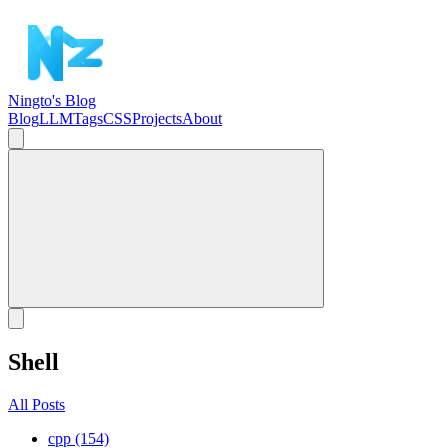
Ningto's Blog
Blog
LLM
Tags
CSS
Projects
About
Shell
All Posts
cpp (154)