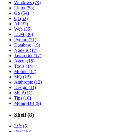
Windows (79)
Linux (58)
Go (54)
Qt (52)
AI (37)
Web (35)
LLM (30)
Python (21)
Database (19)
Node.js (17)
Javascript (17)
Agent (15)
Tools (14)
Mobile (12)
MQ (12)
Anthropic (12)
Design (11)
MCP (11)
Tips (10)
MongoDB (9)
Shell (8)
Life (6)
React (6)