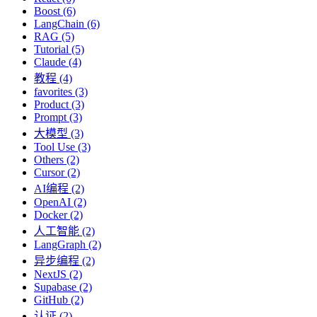
Boost (6)
LangChain (6)
RAG (5)
Tutorial (5)
Claude (4)
教程 (4)
favorites (3)
Product (3)
Prompt (3)
大模型 (3)
Tool Use (3)
Others (2)
Cursor (2)
AI编程 (2)
OpenAI (2)
Docker (2)
人工智能 (2)
LangGraph (2)
异步编程 (2)
NextJS (2)
Supabase (2)
GitHub (2)
认证 (2)