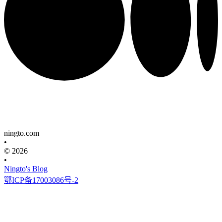
ningto.com
•
© 2026
•
Ningto's Blog
鄂ICP备17003086号-2