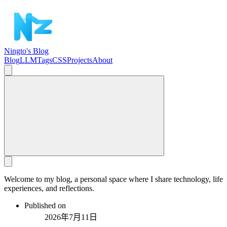
Ningto's Blog
Blog
LLM
Tags
CSS
Projects
About
Welcome to my blog, a personal space where I share technology, life
experiences, and reflections.
Published on
2026年7月11日