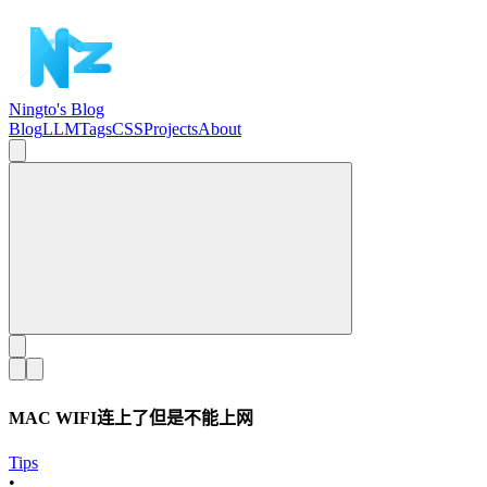
Ningto's Blog
Blog
LLM
Tags
CSS
Projects
About
MAC WIFI连上了但是不能上网
Tips
•