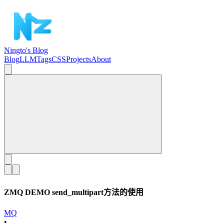
Ningto's Blog
Blog
LLM
Tags
CSS
Projects
About
ZMQ DEMO send_multipart方法的使用
MQ
•