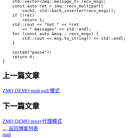
std
:
:
vector
<
zmq
:
:
message_t
>
 recv_msgs
;
const
 auto ret 
=
 zmq
:
:
recv_multipart
(
        sock2
,
std
:
:
back_inserter
(
recv_msgs
)
)
;
if
(
!
ret
)
return
1
;
std
:
:
cout 
<<
"Got "
<<
*
<<
" messages"
<<
 std
:
:
endl
;
for
(
const
 auto 
&
msg 
:
 recv_msgs
)
{
std
:
:
cout 
<<
 msg
.
to_string
(
)
<<
 std
:
:
endl
;
}
system
(
"pause"
)
;
return
0
;
}
上一篇文章
ZMQ DEMO push pull 模式
下一篇文章
ZMQ DEMO proxy代理模式
← 返回博客列表
mail