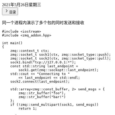
2021年5月26日星期三
目录
同一个进程内演示了多个包的同时发送和接收
#include 
<
iostream
>
#include 
<
zmq_addon
.
hpp
>
int 
main
(
)
{
zmq
:
:
context_t ctx
;
zmq
:
:
socket_t 
sock1
(
ctx
,
zmq
:
:
socket_type
:
:
push
)
;
zmq
:
:
socket_t 
sock2
(
ctx
,
zmq
:
:
socket_type
:
:
pull
)
;
    sock1
.
bind
(
"tcp://127.0.0.1:*"
)
;
const
std
:
:
string last_endpoint 
=
        sock1
.
get
(
zmq
:
:
sockopt
:
:
last_endpoint
)
;
std
:
:
cout 
<<
"Connecting to "
<<
 last_endpoint 
<<
 std
:
:
endl
;
    sock2
.
connect
(
last_endpoint
)
;
std
:
:
array
<
zmq
:
:
const_buffer
,
2
>
 send_msgs 
=
{
zmq
:
:
str_buffer
(
"foo"
)
,
zmq
:
:
str_buffer
(
"bar!"
)
}
;
if
(
!
zmq
:
:
send_multipart
(
sock1
,
 send_msgs
)
)
return
1
;